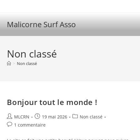
Skip
to
content
Malicorne Surf Asso
Non classé
>
Non classé
Bonjour tout le monde !
Auteur/autrice
Publication
Post
MLCRN
19 mai 2026
Non classé
de
publiée :
category:
Commentaires
1 commentaire
la
de
publication :
la