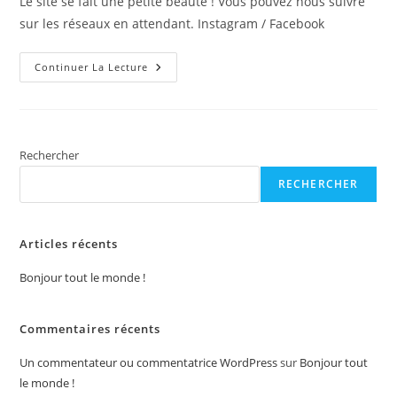
Le site se fait une petite beauté ! Vous pouvez nous suivre
publication :
sur les réseaux en attendant. Instagram / Facebook
Bonjour
Continuer La Lecture
Tout
Le
Monde !
Rechercher
RECHERCHER
Articles récents
Bonjour tout le monde !
Commentaires récents
Un commentateur ou commentatrice WordPress
sur
Bonjour tout
le monde !